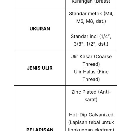
Kuningan (Brass)
Standar metrik (M4,
M6, M8, dst.)
UKURAN
Standar inci (1/4″,
3/8″, 1/2″, dst.)
Ulir Kasar (Coarse
Thread)
JENIS ULIR
Ulir Halus (Fine
Thread)
Zinc Plated (Anti-
karat)
Hot-Dip Galvanized
(Lapisan tebal untuk
PELAPISAN
lingkungan ekstrem)